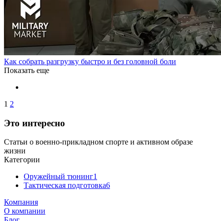
Как собрать разгрузку быстро и без головной боли
Показать еще
1
2
Это интересно
Статьи о военно-прикладном спорте и активном образе
жизни
Категории
Оружейный тюнинг
1
Тактическая подготовка
6
Компания
О компании
Блог