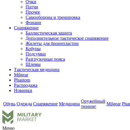
Очки
Патчи
Прочее
Самооборона и тренировка
Фонари
Снаряжение
Баллистическая защита
Дополнительное тактическое снаряжение
Жилеты для бронепластин
Кобуры
Подсумки
Разгрузочные пояса
Шлемы
Тактическая медицина
Milgear
Phantom
Распродажа
Новинки
Оружейный
Обувь
Одежда
Снаряжение
Медицина
Milgear
Pha
тюнинг
Меню