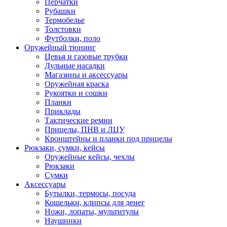
Перчатки
Рубашки
Термобелье
Толстовки
Футболки, поло
Оружейный тюнинг
Цевья и газовые трубки
Дульные насадки
Магазины и аксессуары
Оружейная краска
Рукоятки и сошки
Планки
Приклады
Тактические ремни
Прицелы, ПНВ и ЛЦУ
Кронштейны и планки под прицелы
Рюкзаки, сумки, кейсы
Оружейные кейсы, чехлы
Рюкзаки
Сумки
Аксессуары
Бутылки, термосы, посуда
Кошельки, клипсы для денег
Ножи, лопаты, мультитулы
Наушники