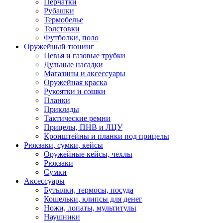
Перчатки
Рубашки
Термобелье
Толстовки
Футболки, поло
Оружейный тюнинг
Цевья и газовые трубки
Дульные насадки
Магазины и аксессуары
Оружейная краска
Рукоятки и сошки
Планки
Приклады
Тактические ремни
Прицелы, ПНВ и ЛЦУ
Кронштейны и планки под прицелы
Рюкзаки, сумки, кейсы
Оружейные кейсы, чехлы
Рюкзаки
Сумки
Аксессуары
Бутылки, термосы, посуда
Кошельки, клипсы для денег
Ножи, лопаты, мультитулы
Наушники