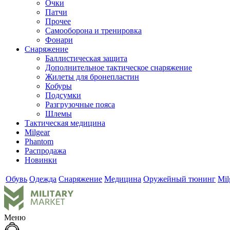
Очки
Патчи
Прочее
Самооборона и тренировка
Фонари
Снаряжение
Баллистическая защита
Дополнительное тактическое снаряжение
Жилеты для бронепластин
Кобуры
Подсумки
Разгрузочные пояса
Шлемы
Тактическая медицина
Milgear
Phantom
Распродажа
Новинки
Обувь
Одежда
Снаряжение
Медицина
Оружейный тюнинг
Mil
Меню