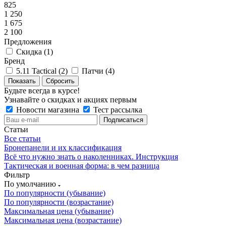
825
1 250
1 675
2 100
Предложения
Скидка (
1
)
Бренд
5.11 Tactical (
2
)
Патчи (
4
)
Сбросить
Будьте всегда в курсе!
Узнавайте о скидках и акциях первым
Новости магазина
Тест рассылка
Статьи
Все статьи
Бронепанели и их классификация
Всё что нужно знать о наколенниках. Инструкция
Тактическая и военная форма: в чем разница
Фильтр
По умолчанию
По популярности (убывание)
По популярности (возрастание)
Максимальная цена (убывание)
Максимальная цена (возрастание)