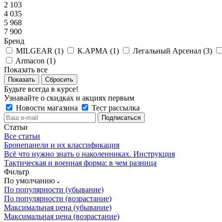
2 103
4 035
5 968
7 900
Бренд
MILGEAR (
1
)
К.АРМА (
1
)
Легальный Арсенал (
3
)
Armacon (
1
)
Показать все
Сбросить
Будьте всегда в курсе!
Узнавайте о скидках и акциях первым
Новости магазина
Тест рассылка
Статьи
Все статьи
Бронепанели и их классификация
Всё что нужно знать о наколенниках. Инструкция
Тактическая и военная форма: в чем разница
Фильтр
По умолчанию
По популярности (убывание)
По популярности (возрастание)
Максимальная цена (убывание)
Максимальная цена (возрастание)