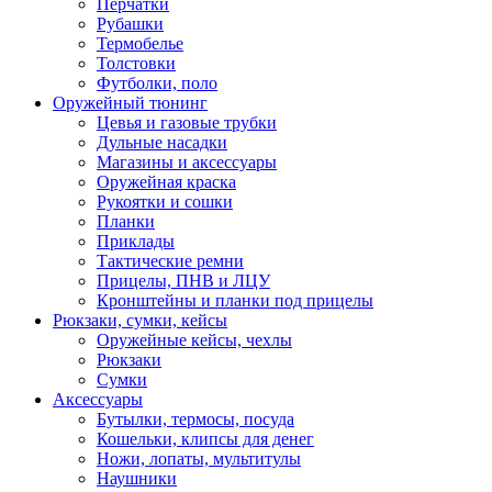
Перчатки
Рубашки
Термобелье
Толстовки
Футболки, поло
Оружейный тюнинг
Цевья и газовые трубки
Дульные насадки
Магазины и аксессуары
Оружейная краска
Рукоятки и сошки
Планки
Приклады
Тактические ремни
Прицелы, ПНВ и ЛЦУ
Кронштейны и планки под прицелы
Рюкзаки, сумки, кейсы
Оружейные кейсы, чехлы
Рюкзаки
Сумки
Аксессуары
Бутылки, термосы, посуда
Кошельки, клипсы для денег
Ножи, лопаты, мультитулы
Наушники