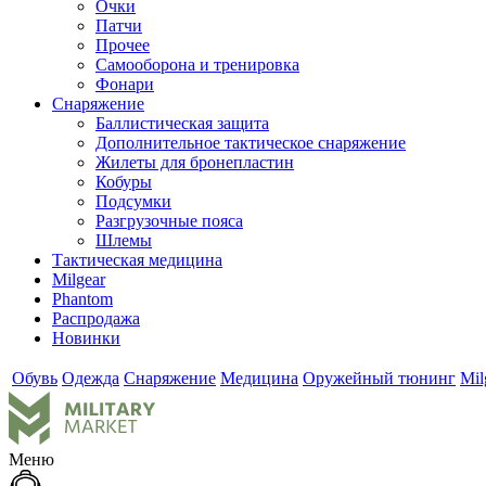
Очки
Патчи
Прочее
Самооборона и тренировка
Фонари
Снаряжение
Баллистическая защита
Дополнительное тактическое снаряжение
Жилеты для бронепластин
Кобуры
Подсумки
Разгрузочные пояса
Шлемы
Тактическая медицина
Milgear
Phantom
Распродажа
Новинки
Обувь
Одежда
Снаряжение
Медицина
Оружейный тюнинг
Mil
Меню