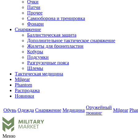
Очки
Патчи
Прочее
Самооборона и тренировка
Фонари
Снаряжение
Баллистическая защита
Дополнительное тактическое снаряжение
Жилеты для бронепластин
Кобуры
Подсумки
Разгрузочные пояса
Шлемы
Тактическая медицина
Milgear
Phantom
Распродажа
Новинки
Оружейный
Обувь
Одежда
Снаряжение
Медицина
Milgear
Pha
тюнинг
Меню