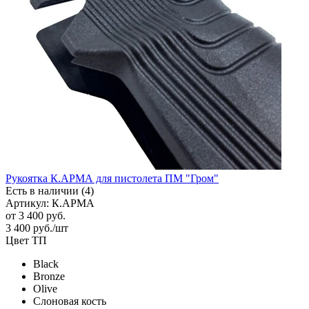
Рукоятка К.АРМА для пистолета ПМ "Гром"
Есть в наличии (4)
Артикул: К.АРМА
от
3 400 руб.
3 400
руб.
/шт
Цвет ТП
Black
Bronze
Olive
Слоновая кость