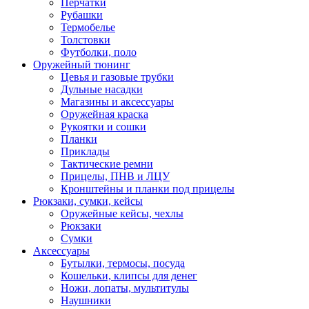
Перчатки
Рубашки
Термобелье
Толстовки
Футболки, поло
Оружейный тюнинг
Цевья и газовые трубки
Дульные насадки
Магазины и аксессуары
Оружейная краска
Рукоятки и сошки
Планки
Приклады
Тактические ремни
Прицелы, ПНВ и ЛЦУ
Кронштейны и планки под прицелы
Рюкзаки, сумки, кейсы
Оружейные кейсы, чехлы
Рюкзаки
Сумки
Аксессуары
Бутылки, термосы, посуда
Кошельки, клипсы для денег
Ножи, лопаты, мультитулы
Наушники