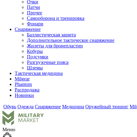
Очки
Патчи
Прочее
Самооборона и тренировка
Фонари
Снаряжение
Баллистическая защита
Дополнительное тактическое снаряжение
Жилеты для бронепластин
Кобуры
Подсумки
Разгрузочные пояса
Шлемы
Тактическая медицина
Milgear
Phantom
Распродажа
Новинки
Обувь
Одежда
Снаряжение
Медицина
Оружейный тюнинг
Mil
Меню