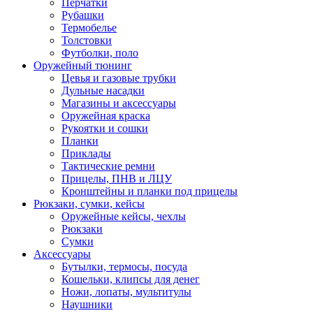
Перчатки
Рубашки
Термобелье
Толстовки
Футболки, поло
Оружейный тюнинг
Цевья и газовые трубки
Дульные насадки
Магазины и аксессуары
Оружейная краска
Рукоятки и сошки
Планки
Приклады
Тактические ремни
Прицелы, ПНВ и ЛЦУ
Кронштейны и планки под прицелы
Рюкзаки, сумки, кейсы
Оружейные кейсы, чехлы
Рюкзаки
Сумки
Аксессуары
Бутылки, термосы, посуда
Кошельки, клипсы для денег
Ножи, лопаты, мультитулы
Наушники