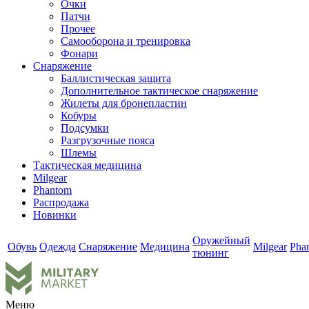
Очки
Патчи
Прочее
Самооборона и тренировка
Фонари
Снаряжение
Баллистическая защита
Дополнительное тактическое снаряжение
Жилеты для бронепластин
Кобуры
Подсумки
Разгрузочные пояса
Шлемы
Тактическая медицина
Milgear
Phantom
Распродажа
Новинки
Оружейный
Обувь
Одежда
Снаряжение
Медицина
Milgear
Pha
тюнинг
Меню