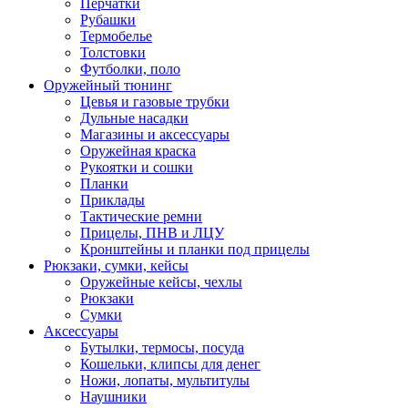
Перчатки
Рубашки
Термобелье
Толстовки
Футболки, поло
Оружейный тюнинг
Цевья и газовые трубки
Дульные насадки
Магазины и аксессуары
Оружейная краска
Рукоятки и сошки
Планки
Приклады
Тактические ремни
Прицелы, ПНВ и ЛЦУ
Кронштейны и планки под прицелы
Рюкзаки, сумки, кейсы
Оружейные кейсы, чехлы
Рюкзаки
Сумки
Аксессуары
Бутылки, термосы, посуда
Кошельки, клипсы для денег
Ножи, лопаты, мультитулы
Наушники