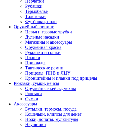
Перчатки
Рубашки
Термобелье
Толстовки
Футболки, поло
Оружейный тюнинг
Цевья и газовые трубки
Дульные насадки
Магазины и аксессуары
Оружейная краска
Рукоятки и сошки
Планки
Приклады
Тактические ремни
Прицелы, ПНВ и ЛЦУ
Кронштейны и планки под прицелы
Рюкзаки, сумки, кейсы
Оружейные кейсы, чехлы
Рюкзаки
Сумки
Аксессуары
Бутылки, термосы, посуда
Кошельки, клипсы для денег
Ножи, лопаты, мультитулы
Наушники