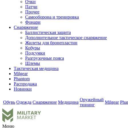
Очки
Патчи
Прочее
Самооборона и тренировка
Фонари
Снаряжение
Баллистическая защита
Дополнительное тактическое снаряжение
Жилеты для бронепластин
Кобуры
Подсумки
Разгрузочные пояса
Шлемы
Тактическая медицина
Milgear
Phantom
Распродажа
Новинки
Оружейный
Обувь
Одежда
Снаряжение
Медицина
Milgear
Pha
тюнинг
Меню