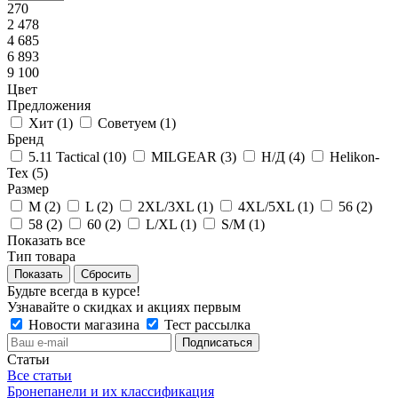
270
2 478
4 685
6 893
9 100
Цвет
Предложения
Хит (
1
)
Советуем (
1
)
Бренд
5.11 Tactical (
10
)
MILGEAR (
3
)
Н/Д (
4
)
Helikon-
Tex (
5
)
Размер
M (
2
)
L (
2
)
2XL/3XL (
1
)
4XL/5XL (
1
)
56 (
2
)
58 (
2
)
60 (
2
)
L/XL (
1
)
S/M (
1
)
Показать все
Тип товара
Сбросить
Будьте всегда в курсе!
Узнавайте о скидках и акциях первым
Новости магазина
Тест рассылка
Статьи
Все статьи
Бронепанели и их классификация