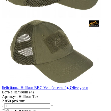
Бейсболка Helikon BBC Vent (с сеткой), Olive green
Есть в наличии (4)
Артикул: Helikon-Tex
2 850
руб.
/шт
-
+
Добавить в корзину