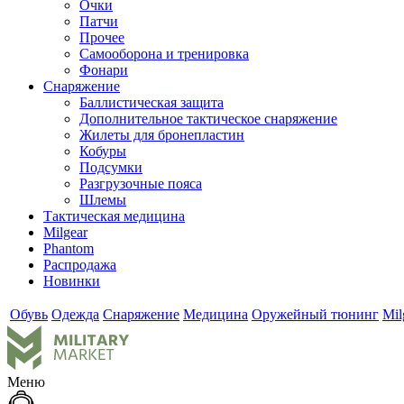
Очки
Патчи
Прочее
Самооборона и тренировка
Фонари
Снаряжение
Баллистическая защита
Дополнительное тактическое снаряжение
Жилеты для бронепластин
Кобуры
Подсумки
Разгрузочные пояса
Шлемы
Тактическая медицина
Milgear
Phantom
Распродажа
Новинки
Обувь
Одежда
Снаряжение
Медицина
Оружейный тюнинг
Mil
Меню