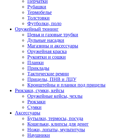
Перчатки
Рубашки
Термобелье
Толстовки
Футболки, поло
Оружейный тюнинг
Цевья и газовые трубки
Дульные насадки
Магазины и аксессуары
Оружейная краска
Рукоятки и сошки
Планки
Приклады
Тактические ремни
Прицелы, ПНВ и ЛЦУ
Кронштейны и планки под прицелы
Рюкзаки, сумки, кейсы
Оружейные кейсы, чехлы
Рюкзаки
Сумки
Аксессуары
Бутылки, термосы, посуда
Кошельки, клипсы для денег
Ножи, лопаты, мультитулы
Наушники