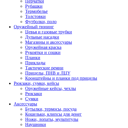
Перчатки
Рубашки
Термобелье
Толстовки
Футболки, поло
Оружейный тюнинг
Цевья и газовые трубки
Дульные насадки
Магазины и аксессуары
Оружейная краска
Рукоятки и сошки
Планки
Приклады
Тактические ремни
Прицелы, ПНВ и ЛЦУ
Кронштейны и планки под прицелы
Рюкзаки, сумки, кейсы
Оружейные кейсы, чехлы
Рюкзаки
Сумки
Аксессуары
Бутылки, термосы, посуда
Кошельки, клипсы для денег
Ножи, лопаты, мультитулы
Наушники