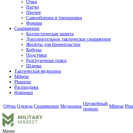
Очки
Патчи
Прочее
Самооборона и тренировка
Фонари
Снаряжение
Баллистическая защита
Дополнительное тактическое снаряжение
Жилеты для бронепластин
Кобуры
Подсумки
Разгрузочные пояса
Шлемы
Тактическая медицина
Milgear
Phantom
Распродажа
Новинки
Оружейный
Обувь
Одежда
Снаряжение
Медицина
Milgear
Pha
тюнинг
Меню