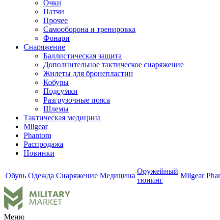
Очки
Патчи
Прочее
Самооборона и тренировка
Фонари
Снаряжение
Баллистическая защита
Дополнительное тактическое снаряжение
Жилеты для бронепластин
Кобуры
Подсумки
Разгрузочные пояса
Шлемы
Тактическая медицина
Milgear
Phantom
Распродажа
Новинки
Оружейный
Обувь
Одежда
Снаряжение
Медицина
Milgear
Pha
тюнинг
Меню