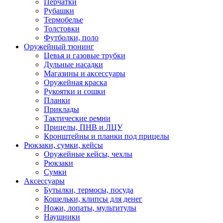
Перчатки
Рубашки
Термобелье
Толстовки
Футболки, поло
Оружейный тюнинг
Цевья и газовые трубки
Дульные насадки
Магазины и аксессуары
Оружейная краска
Рукоятки и сошки
Планки
Приклады
Тактические ремни
Прицелы, ПНВ и ЛЦУ
Кронштейны и планки под прицелы
Рюкзаки, сумки, кейсы
Оружейные кейсы, чехлы
Рюкзаки
Сумки
Аксессуары
Бутылки, термосы, посуда
Кошельки, клипсы для денег
Ножи, лопаты, мультитулы
Наушники