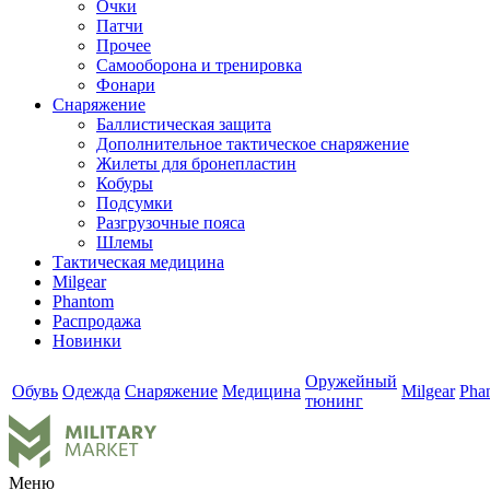
Очки
Патчи
Прочее
Самооборона и тренировка
Фонари
Снаряжение
Баллистическая защита
Дополнительное тактическое снаряжение
Жилеты для бронепластин
Кобуры
Подсумки
Разгрузочные пояса
Шлемы
Тактическая медицина
Milgear
Phantom
Распродажа
Новинки
Оружейный
Обувь
Одежда
Снаряжение
Медицина
Milgear
Pha
тюнинг
Меню