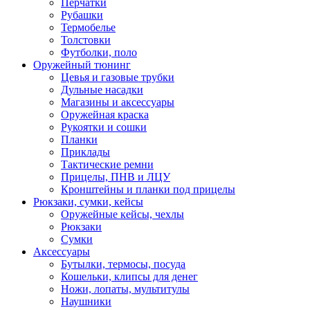
Перчатки
Рубашки
Термобелье
Толстовки
Футболки, поло
Оружейный тюнинг
Цевья и газовые трубки
Дульные насадки
Магазины и аксессуары
Оружейная краска
Рукоятки и сошки
Планки
Приклады
Тактические ремни
Прицелы, ПНВ и ЛЦУ
Кронштейны и планки под прицелы
Рюкзаки, сумки, кейсы
Оружейные кейсы, чехлы
Рюкзаки
Сумки
Аксессуары
Бутылки, термосы, посуда
Кошельки, клипсы для денег
Ножи, лопаты, мультитулы
Наушники