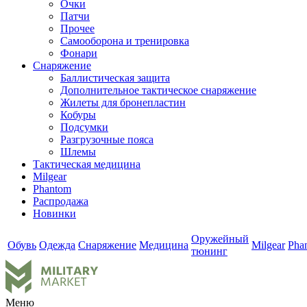
Очки
Патчи
Прочее
Самооборона и тренировка
Фонари
Снаряжение
Баллистическая защита
Дополнительное тактическое снаряжение
Жилеты для бронепластин
Кобуры
Подсумки
Разгрузочные пояса
Шлемы
Тактическая медицина
Milgear
Phantom
Распродажа
Новинки
Оружейный
Обувь
Одежда
Снаряжение
Медицина
Milgear
Pha
тюнинг
Меню