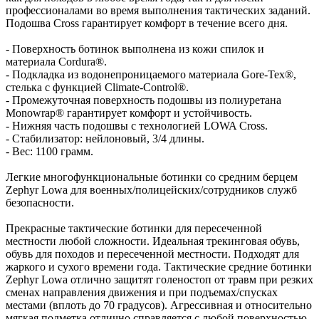
профессионалами во время выполнения тактических заданий.
Подошва Cross гарантирует комфорт в течение всего дня.
- Поверхность ботинок выполнена из кожи спилок и
материала Cordura®.
- Подкладка из водонепроницаемого материала Gore-Tex®,
стелька с функцией Climate-Control®.
- Промежуточная поверхность подошвы из полиуретана
Monowrap® гарантирует комфорт и устойчивость.
- Нижняя часть подошвы с технологией LOWA Cross.
- Стабилизатор: нейлоновый, 3/4 длины.
- Вес: 1100 грамм.
Легкие многофункциональные ботинки со средним берцем
Zephyr Lowa для военных/полицейских/сотрудников служб
безопасности.
Прекрасные тактические ботинки для пересеченной
местности любой сложности. Идеальная трекинговая обувь,
обувь для походов и пересеченной местности. Подходят для
жаркого и сухого времени года. Тактические средние ботинки
Zephyr Lowa отлично защитят голеностоп от травм при резких
сменах направления движения и при подъемах/спусках
местами (вплоть до 70 градусов). Агрессивная и относительно
мягкая подметка отлично справляется с любой поверхностью,