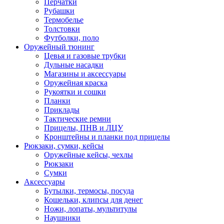
Перчатки
Рубашки
Термобелье
Толстовки
Футболки, поло
Оружейный тюнинг
Цевья и газовые трубки
Дульные насадки
Магазины и аксессуары
Оружейная краска
Рукоятки и сошки
Планки
Приклады
Тактические ремни
Прицелы, ПНВ и ЛЦУ
Кронштейны и планки под прицелы
Рюкзаки, сумки, кейсы
Оружейные кейсы, чехлы
Рюкзаки
Сумки
Аксессуары
Бутылки, термосы, посуда
Кошельки, клипсы для денег
Ножи, лопаты, мультитулы
Наушники