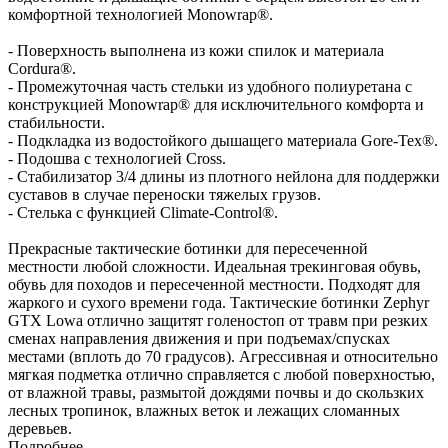
комфортной технологией Monowrap®.
- Поверхность выполнена из кожи спилок и материала
Cordura®.
- Промежуточная часть стельки из удобного полиуретана с
конструкцией Monowrap® для исключительного комфорта и
стабильности.
- Подкладка из водостойкого дышащего материала Gore-Tex®.
- Подошва с технологией Cross.
- Стабилизатор 3/4 длины из плотного нейлона для поддержки
суставов в случае переноски тяжелых грузов.
- Стелька с функцией Climate-Control®.
Прекрасные тактические ботинки для пересеченной
местности любой сложности. Идеальная трекинговая обувь,
обувь для походов и пересеченной местности. Подходят для
жаркого и сухого времени года. Тактические ботинки Zephyr
GTX Lowa отлично защитят голеностоп от травм при резких
сменах направления движения и при подъемах/спусках
местами (вплоть до 70 градусов). Агрессивная и относительно
мягкая подметка отлично справляется с любой поверхностью,
от влажной травы, размытой дождями почвы и до скользких
лесных тропинок, влажных веток и лежащих сломанных
деревьев.
Подробнее