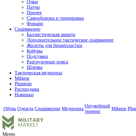
Очки
Патчи
Прочее
Самооборона и тренировка
Фонари
Снаряжение
Баллистическая защита
Дополнительное тактическое снаряжение
Жилеты для бронепластин
Кобуры
Подсумки
Разгрузочные пояса
Шлемы
Тактическая медицина
Milgear
Phantom
Распродажа
Новинки
Оружейный
Обувь
Одежда
Снаряжение
Медицина
Milgear
Pha
тюнинг
Меню