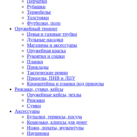
Перчатки
Рубашки
Термобелье
Толстовки
Футболки, поло
Оружейный тюнинг
Цевья и газовые трубки
Дульные насадки
Магазины и аксессуары
Оружейная краска
Рукоятки и сошки
Планки
Приклады
Тактические ремни
Прицелы, ПНВ и ЛЦУ
Кронштейны и планки под прицелы
Рюкзаки, сумки, кейсы
Оружейные кейсы, чехлы
Рюкзаки
Сумки
Аксессуары
Бутылки, термосы, посуда
Кошельки, клипсы для денег
Ножи, лопаты, мультитулы
Наушники