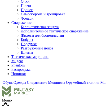
Очки
Патчи
Прочее
Самооборона и тренировка
Фонари
Снаряжение
Баллистическая защита
Дополнительное тактическое снаряжение
Жилеты для бронепластин
Кобуры
Подсумки
Разгрузочные пояса
Шлемы
Тактическая медицина
Milgear
Phantom
Распродажа
Новинки
Обувь
Одежда
Снаряжение
Медицина
Оружейный тюнинг
Mil
Меню