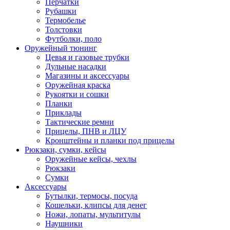
Перчатки
Рубашки
Термобелье
Толстовки
Футболки, поло
Оружейный тюнинг
Цевья и газовые трубки
Дульные насадки
Магазины и аксессуары
Оружейная краска
Рукоятки и сошки
Планки
Приклады
Тактические ремни
Прицелы, ПНВ и ЛЦУ
Кронштейны и планки под прицелы
Рюкзаки, сумки, кейсы
Оружейные кейсы, чехлы
Рюкзаки
Сумки
Аксессуары
Бутылки, термосы, посуда
Кошельки, клипсы для денег
Ножи, лопаты, мультитулы
Наушники