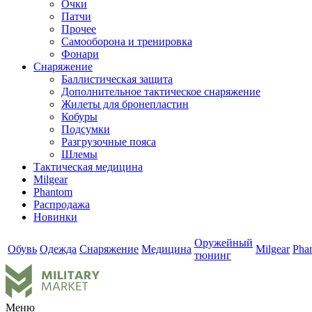
Очки
Патчи
Прочее
Самооборона и тренировка
Фонари
Снаряжение
Баллистическая защита
Дополнительное тактическое снаряжение
Жилеты для бронепластин
Кобуры
Подсумки
Разгрузочные пояса
Шлемы
Тактическая медицина
Milgear
Phantom
Распродажа
Новинки
Оружейный
Обувь
Одежда
Снаряжение
Медицина
Milgear
Pha
тюнинг
Меню