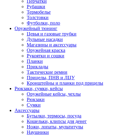
Перчатки
Рубашки
Термобелье
Толстовки
Футболки, поло
Оружейный тюнинг
Цевья и газовые трубки
Дульные насадки
Магазины и аксессуары
Оружейная краска
Рукоятки и сошки
Планки
Приклады
Тактические ремни
Прицелы, ПНВ и ЛЦУ
Кронштейны и планки под прицелы
Рюкзаки, сумки, кейсы
Оружейные кейсы, чехлы
Рюкзаки
Сумки
Аксессуары
Бутылки, термосы, посуда
Кошельки, клипсы для денег
Ножи, лопаты, мультитулы
Наушники