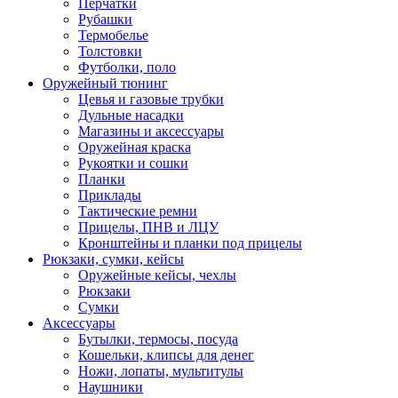
Перчатки
Рубашки
Термобелье
Толстовки
Футболки, поло
Оружейный тюнинг
Цевья и газовые трубки
Дульные насадки
Магазины и аксессуары
Оружейная краска
Рукоятки и сошки
Планки
Приклады
Тактические ремни
Прицелы, ПНВ и ЛЦУ
Кронштейны и планки под прицелы
Рюкзаки, сумки, кейсы
Оружейные кейсы, чехлы
Рюкзаки
Сумки
Аксессуары
Бутылки, термосы, посуда
Кошельки, клипсы для денег
Ножи, лопаты, мультитулы
Наушники