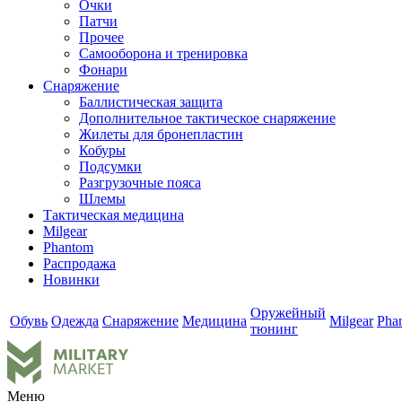
Очки
Патчи
Прочее
Самооборона и тренировка
Фонари
Снаряжение
Баллистическая защита
Дополнительное тактическое снаряжение
Жилеты для бронепластин
Кобуры
Подсумки
Разгрузочные пояса
Шлемы
Тактическая медицина
Milgear
Phantom
Распродажа
Новинки
Оружейный
Обувь
Одежда
Снаряжение
Медицина
Milgear
Pha
тюнинг
Меню