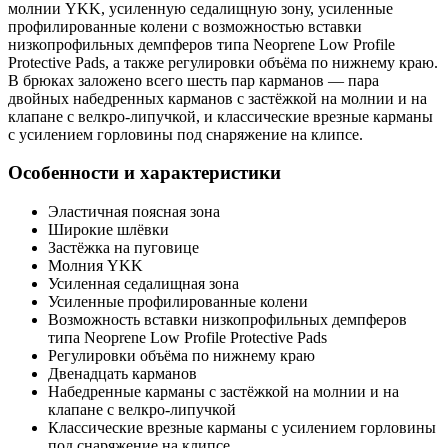
молнии YKK, усиленную седалищную зону, усиленные
профилированные колени с возможностью вставки
низкопрофильных демпферов типа Neoprene Low Profile
Protective Pads, а также регулировки объёма по нижнему краю.
В брюках заложено всего шесть пар карманов — пара
двойных набедренных карманов с застёжкой на молнии и на
клапане с велкро-липучкой, и классические врезные карманы
с усилением горловины под снаряжение на клипсе.
Особенности и характеристики
Эластичная поясная зона
Широкие шлёвки
Застёжка на пуговице
Молния YKK
Усиленная седалищная зона
Усиленные профилированные колени
Возможность вставки низкопрофильных демпферов
типа Neoprene Low Profile Protective Pads
Регулировки объёма по нижнему краю
Двенадцать карманов
Набедренные карманы с застёжкой на молнии и на
клапане с велкро-липучкой
Классические врезные карманы с усилением горловины
под снаряжение на клипсе.