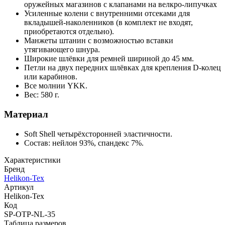
оружейных магазинов с клапанами на велкро-липучках
Усиленные колени с внутренними отсеками для
вкладышей-наколенников (в комплект не входят,
приобретаются отдельно).
Манжеты штанин с возможностью вставки
утягивающего шнура.
Широкие шлёвки для ремней шириной до 45 мм.
Петли на двух передних шлёвках для крепления D-колец
или карабинов.
Все молнии YKK.
Вес: 580 г.
Материал
Soft Shell четырёхсторонней эластичности.
Состав: нейлон 93%, спандекс 7%.
Характеристики
Бренд
Helikon-Tex
Артикул
Helikon-Tex
Код
SP-OTP-NL-35
Таблица размеров