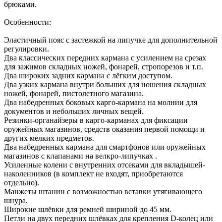
брюками.
Особенности:
Эластичный пояс с застежкой на липучке для дополнительной
регулировки.
Два классических передних кармана с усилением на срезах
для зажимов складных ножей, фонарей, стропорезов и т.п.
Два широких задних кармана с лёгким доступом.
Два узких кармана внутри больших для ношения складных
ножей, фонарей, пистолетного магазина.
Два набедренных боковых карго-кармана на молнии для
документов и небольших личных вещей.
Резинки-органайзеры в карго-карманах для фиксации
оружейных магазинов, средств оказания первой помощи и
других мелких предметов.
Два набедренных кармана для смартфонов или оружейных
магазинов с клапанами на велкро-липучках .
Усиленные колени с внутренних отсеками для вкладышей-
наколенников (в комплект не входят, приобретаются
отдельно).
Манжеты штанин с возможностью вставки утягивающего
шнура.
Широкие шлёвки для ремней шириной до 45 мм.
Петли на двух передних шлёвках для крепления D-колец или