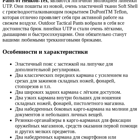
Pants от Helikon-Tex
, являются логичной эволюцией линейки
UTP. Они пошиты из новой, очень эластичной ткани Soft Shell
с грязе/водоотталкивающим покрытием DuPontTM Teflon,
которая отлично проявляет себя при активной работе на
свежем воздухе. Outdoor Tactical Pants вобрали в себя все
достоинства брюк линейки UTP и стали очень лёгкими,
дышащими и быстросохнущими. Они обязательно станут
вашими любимыми треккинговыми брюками.
Особенности и характеристики
Эластичный пояс с застежкой на липучке для
дополнительной регулировки.
Два классических передних кармана с усилением на
срезах для зажимов складных ножей, фонарей,
стопорезов и т.п.
Два широких задних кармана с лёгким доступом.
Два узких кармана внутри больших для ношения
складных ножей, фонарей, пистолетного магазина.
Два набедренных боковых карго-кармана на молнии для
документов и небольших личных вещей.
Резинки-органайзеры в карго-карманах для фиксации
оружейных магазинов, средств оказания первой помощи
и других мелких предметов.
Два набедренных кармана для смартфонов или