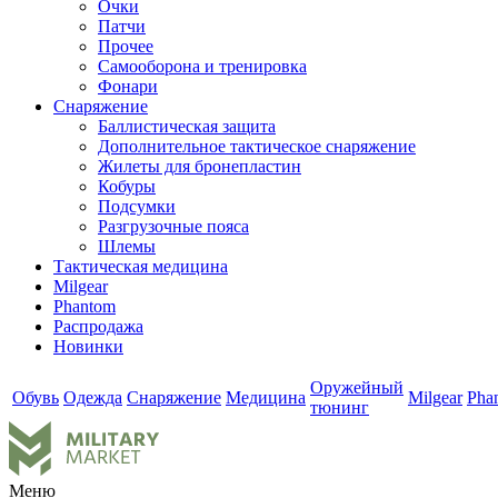
Очки
Патчи
Прочее
Самооборона и тренировка
Фонари
Снаряжение
Баллистическая защита
Дополнительное тактическое снаряжение
Жилеты для бронепластин
Кобуры
Подсумки
Разгрузочные пояса
Шлемы
Тактическая медицина
Milgear
Phantom
Распродажа
Новинки
Оружейный
Обувь
Одежда
Снаряжение
Медицина
Milgear
Pha
тюнинг
Меню