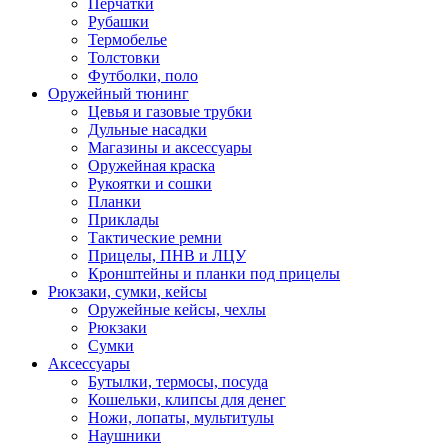
Перчатки
Рубашки
Термобелье
Толстовки
Футболки, поло
Оружейный тюнинг
Цевья и газовые трубки
Дульные насадки
Магазины и аксессуары
Оружейная краска
Рукоятки и сошки
Планки
Приклады
Тактические ремни
Прицелы, ПНВ и ЛЦУ
Кронштейны и планки под прицелы
Рюкзаки, сумки, кейсы
Оружейные кейсы, чехлы
Рюкзаки
Сумки
Аксессуары
Бутылки, термосы, посуда
Кошельки, клипсы для денег
Ножи, лопаты, мультитулы
Наушники