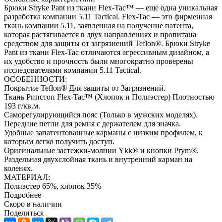
Брюки Stryke Pant из ткани Flex-Tac™ — еще одна уникальная
разработка компании 5.11 Tactical. Flex-Tac — это фирменная
ткань компании 5.11, заявленная на получение патента,
которая растягивается в двух направлениях и пропитана
средством для защиты от загрязнений Teflon®. Брюки Stryke
Pant из ткани Flex-Tac отличаются агрессивным дизайном, а
их удобство и прочность были многократно проверены
исследователями компании 5.11 Tactical.
ОСОБЕННОСТИ:
Покрытие Teflon® Для защиты от Загрязнений.
Ткань Рипстоп Flex-Tac™ (Хлопок и Полиэстер) Плотностью
193 г/кв.м.
Саморегулирующийся пояс (Только в мужских моделях).
Передние петли для ремня с держателем для значка.
Удобные запатентованные карманы с низким профилем, к
которым легко получить доступ.
Оригинальные застежки-молнии Ykk® и кнопки Prym®.
Раздельная двухслойная ткань и внутренний карман на
коленях.
МАТЕРИАЛ:
Полиэстер 65%, хлопок 35%
Подробнее
Скоро в наличии
Поделиться