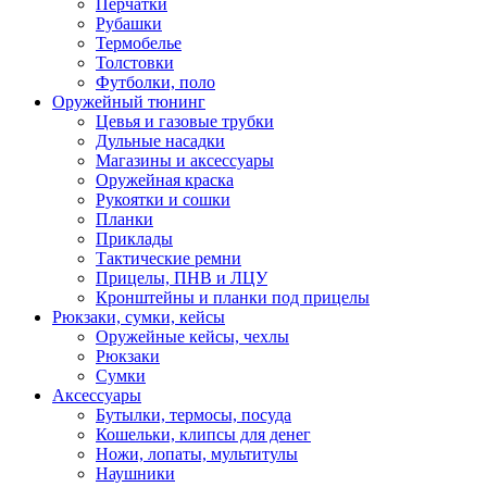
Перчатки
Рубашки
Термобелье
Толстовки
Футболки, поло
Оружейный тюнинг
Цевья и газовые трубки
Дульные насадки
Магазины и аксессуары
Оружейная краска
Рукоятки и сошки
Планки
Приклады
Тактические ремни
Прицелы, ПНВ и ЛЦУ
Кронштейны и планки под прицелы
Рюкзаки, сумки, кейсы
Оружейные кейсы, чехлы
Рюкзаки
Сумки
Аксессуары
Бутылки, термосы, посуда
Кошельки, клипсы для денег
Ножи, лопаты, мультитулы
Наушники