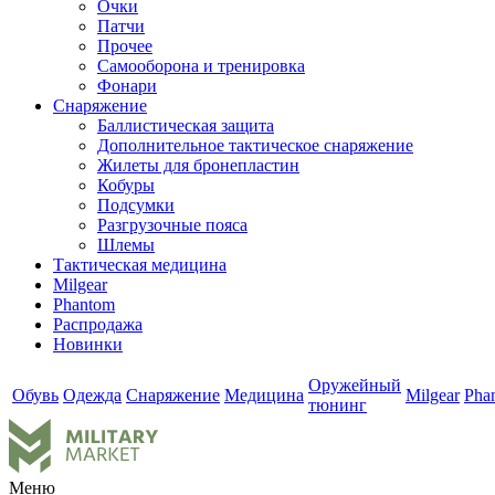
Очки
Патчи
Прочее
Самооборона и тренировка
Фонари
Снаряжение
Баллистическая защита
Дополнительное тактическое снаряжение
Жилеты для бронепластин
Кобуры
Подсумки
Разгрузочные пояса
Шлемы
Тактическая медицина
Milgear
Phantom
Распродажа
Новинки
Оружейный
Обувь
Одежда
Снаряжение
Медицина
Milgear
Pha
тюнинг
Меню