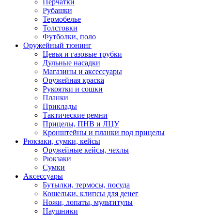
Перчатки
Рубашки
Термобелье
Толстовки
Футболки, поло
Оружейный тюнинг
Цевья и газовые трубки
Дульные насадки
Магазины и аксессуары
Оружейная краска
Рукоятки и сошки
Планки
Приклады
Тактические ремни
Прицелы, ПНВ и ЛЦУ
Кронштейны и планки под прицелы
Рюкзаки, сумки, кейсы
Оружейные кейсы, чехлы
Рюкзаки
Сумки
Аксессуары
Бутылки, термосы, посуда
Кошельки, клипсы для денег
Ножи, лопаты, мультитулы
Наушники