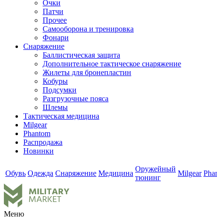
Очки
Патчи
Прочее
Самооборона и тренировка
Фонари
Снаряжение
Баллистическая защита
Дополнительное тактическое снаряжение
Жилеты для бронепластин
Кобуры
Подсумки
Разгрузочные пояса
Шлемы
Тактическая медицина
Milgear
Phantom
Распродажа
Новинки
Оружейный
Обувь
Одежда
Снаряжение
Медицина
Milgear
Pha
тюнинг
Меню