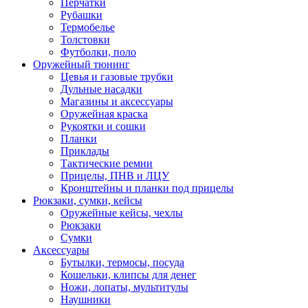
Перчатки
Рубашки
Термобелье
Толстовки
Футболки, поло
Оружейный тюнинг
Цевья и газовые трубки
Дульные насадки
Магазины и аксессуары
Оружейная краска
Рукоятки и сошки
Планки
Приклады
Тактические ремни
Прицелы, ПНВ и ЛЦУ
Кронштейны и планки под прицелы
Рюкзаки, сумки, кейсы
Оружейные кейсы, чехлы
Рюкзаки
Сумки
Аксессуары
Бутылки, термосы, посуда
Кошельки, клипсы для денег
Ножи, лопаты, мультитулы
Наушники