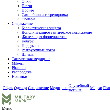
Очки
Патчи
Прочее
Самооборона и тренировка
Фонари
Снаряжение
Баллистическая защита
Дополнительное тактическое снаряжение
Жилеты для бронепластин
Кобуры
Подсумки
Разгрузочные пояса
Шлемы
Тактическая медицина
Milgear
Phantom
Распродажа
Новинки
Оружейный
Обувь
Одежда
Снаряжение
Медицина
Milgear
Pha
тюнинг
Меню