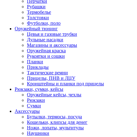
Перчатки
Рубашки
Термобелье
Толстовки
Футболки, поло
Оружейный тюнинг
Цевья и газовые трубки
Дульные насадки
Магазины и аксессуары
Оружейная краска
Рукоятки и сошки
Планки
Приклады
Тактические ремни
Прицелы, ПНВ и ЛЦУ
Кронштейны и планки под прицелы
Рюкзаки, сумки, кейсы
Оружейные кейсы, чехлы
Рюкзаки
Сумки
Аксессуары
Бутылки, термосы, посуда
Кошельки, клипсы для денег
Ножи, лопаты, мультитулы
Наушники