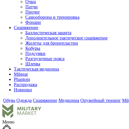
Очки
Патчи
Прочее
Самооборона и тренировка
Фонари
Снаряжение
Баллистическая защита
Дополнительное тактическое снаряжение
Жилеты для бронепластин
Кобуры
Подсумки
Разгрузочные пояса
Шлемы
Тактическая медицина
Milgear
Phantom
Распродажа
Новинки
Обувь
Одежда
Снаряжение
Медицина
Оружейный тюнинг
Mil
Меню