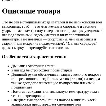
Описание товара
Это не рев мотоциклетных двигателей и не иерихонский вой
выхлопных труб — это лязг железа в спортзале и звонкие
удары по мешкам (в силу толерантности редакция уведомляет,
что под "мешками" здесь имеется в виду спортивный
инвентарь, а не новички — спортсмены, чьи намерения и
старания мы искренне поддерживаем). "
Сыны хардкора
"
держат марку — тренируйся или сдохни.
Особенности и характеристики
Дышащая эластичная ткань
Рашгард быстро сохнет после стирки
Длинный рукав обеспечивает защиту кожного покрова
от агрессивного воздействия матов (татами) на него, а
так же даёт дополнительную компрессию плечам и
предплечьям
Помогает сохранить оптимальную температуру тела в
течении тренировки
Специальная прорезиненная полоса в нижней части
экипировки предотвращает сползание или