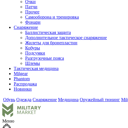
Очки
Патчи
Прочее
Самооборона и тренировка
Фонари
Снаряжение
Баллистическая защита
Дополнительное тактическое снаряжение
Жилеты для бронепластин
Кобуры
Подсумки
Разгрузочные пояса
Шлемы
Тактическая медицина
Milgear
Phantom
Распродажа
Новинки
Обувь
Одежда
Снаряжение
Медицина
Оружейный тюнинг
Mil
Меню