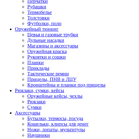
Перчатки
Рубашки
Термобелье
Толстовки
Футболки, поло
Оружейный тюнинг
Цевья и газовые трубки
Дульные насадки
Магазины и аксессуары
Оружейная краска
Рукоятки и сошки
Планки
Приклады
Тактические ремни
Прицелы, ПНВ и ЛЦУ
Кронштейны и планки под прицелы
Рюкзаки, сумки, кейсы
Оружейные кейсы, чехлы
Рюкзаки
Сумки
Аксессуары
Бутылки, термосы, посуда
Кошельки, клипсы для денег
Ножи, лопаты, мультитулы
Наушники