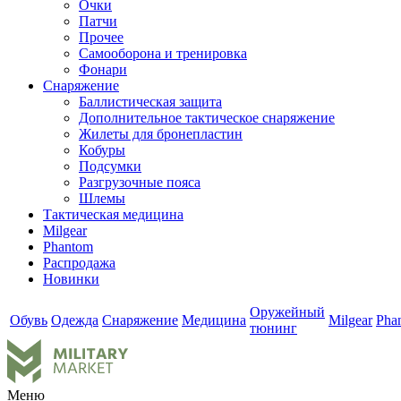
Очки
Патчи
Прочее
Самооборона и тренировка
Фонари
Снаряжение
Баллистическая защита
Дополнительное тактическое снаряжение
Жилеты для бронепластин
Кобуры
Подсумки
Разгрузочные пояса
Шлемы
Тактическая медицина
Milgear
Phantom
Распродажа
Новинки
Оружейный
Обувь
Одежда
Снаряжение
Медицина
Milgear
Pha
тюнинг
Меню