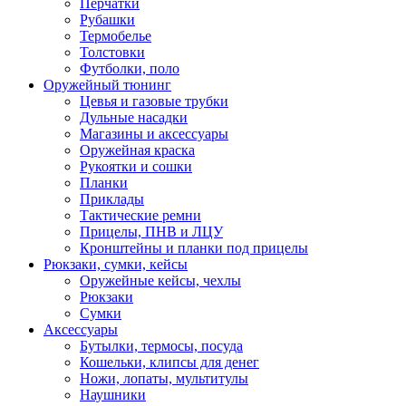
Перчатки
Рубашки
Термобелье
Толстовки
Футболки, поло
Оружейный тюнинг
Цевья и газовые трубки
Дульные насадки
Магазины и аксессуары
Оружейная краска
Рукоятки и сошки
Планки
Приклады
Тактические ремни
Прицелы, ПНВ и ЛЦУ
Кронштейны и планки под прицелы
Рюкзаки, сумки, кейсы
Оружейные кейсы, чехлы
Рюкзаки
Сумки
Аксессуары
Бутылки, термосы, посуда
Кошельки, клипсы для денег
Ножи, лопаты, мультитулы
Наушники