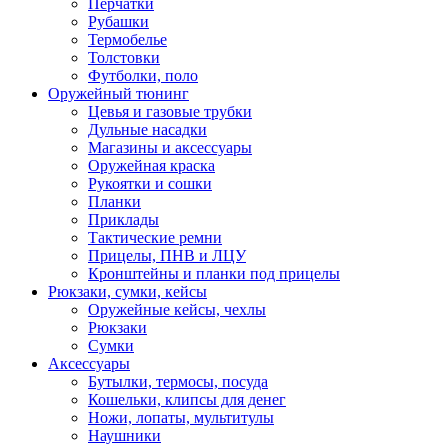
Перчатки
Рубашки
Термобелье
Толстовки
Футболки, поло
Оружейный тюнинг
Цевья и газовые трубки
Дульные насадки
Магазины и аксессуары
Оружейная краска
Рукоятки и сошки
Планки
Приклады
Тактические ремни
Прицелы, ПНВ и ЛЦУ
Кронштейны и планки под прицелы
Рюкзаки, сумки, кейсы
Оружейные кейсы, чехлы
Рюкзаки
Сумки
Аксессуары
Бутылки, термосы, посуда
Кошельки, клипсы для денег
Ножи, лопаты, мультитулы
Наушники