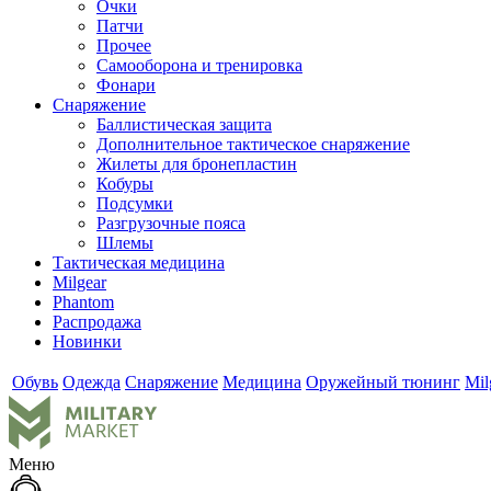
Очки
Патчи
Прочее
Самооборона и тренировка
Фонари
Снаряжение
Баллистическая защита
Дополнительное тактическое снаряжение
Жилеты для бронепластин
Кобуры
Подсумки
Разгрузочные пояса
Шлемы
Тактическая медицина
Milgear
Phantom
Распродажа
Новинки
Обувь
Одежда
Снаряжение
Медицина
Оружейный тюнинг
Mil
Меню