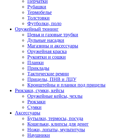
Перчатки
Рубашки
Термобелье
Толстовки
Футболки, поло
Оружейный тюнинг
Цевья и газовые трубки
Дульные насадки
Магазины и аксессуары
Оружейная краска
Рукоятки и сошки
Планки
Приклады
Тактические ремни
Прицелы, ПНВ и ЛЦУ
Кронштейны и планки под прицелы
Рюкзаки, сумки, кейсы
Оружейные кейсы, чехлы
Рюкзаки
Сумки
Аксессуары
Бутылки, термосы, посуда
Кошельки, клипсы для денег
Ножи, лопаты, мультитулы
Наушники