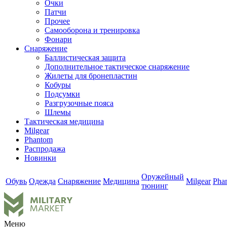
Очки
Патчи
Прочее
Самооборона и тренировка
Фонари
Снаряжение
Баллистическая защита
Дополнительное тактическое снаряжение
Жилеты для бронепластин
Кобуры
Подсумки
Разгрузочные пояса
Шлемы
Тактическая медицина
Milgear
Phantom
Распродажа
Новинки
Оружейный
Обувь
Одежда
Снаряжение
Медицина
Milgear
Pha
тюнинг
Меню