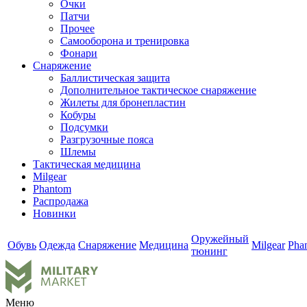
Очки
Патчи
Прочее
Самооборона и тренировка
Фонари
Снаряжение
Баллистическая защита
Дополнительное тактическое снаряжение
Жилеты для бронепластин
Кобуры
Подсумки
Разгрузочные пояса
Шлемы
Тактическая медицина
Milgear
Phantom
Распродажа
Новинки
Оружейный
Обувь
Одежда
Снаряжение
Медицина
Milgear
Pha
тюнинг
Меню