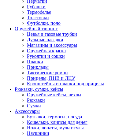
Перчатки
Рубашки
Термобелье
Толстовки
Футболки, поло
Оружейный тюнинг
Цевья и газовые трубки
Дульные насадки
Магазины и аксессуары
Оружейная краска
Рукоятки и сошки
Планки
Приклады
Тактические ремни
Прицелы, ПНВ и ЛЦУ
Кронштейны и планки под прицелы
Рюкзаки, сумки, кейсы
Оружейные кейсы, чехлы
Рюкзаки
Сумки
Аксессуары
Бутылки, термосы, посуда
Кошельки, клипсы для денег
Ножи, лопаты, мультитулы
Наушники