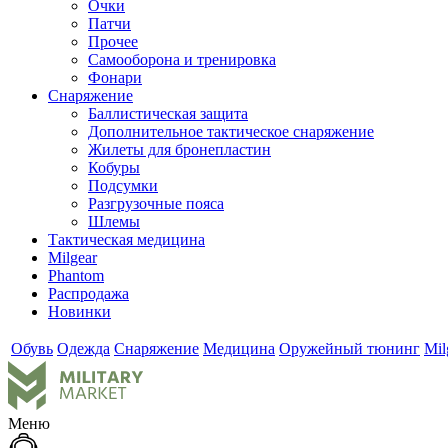
Очки
Патчи
Прочее
Самооборона и тренировка
Фонари
Снаряжение
Баллистическая защита
Дополнительное тактическое снаряжение
Жилеты для бронепластин
Кобуры
Подсумки
Разгрузочные пояса
Шлемы
Тактическая медицина
Milgear
Phantom
Распродажа
Новинки
Обувь
Одежда
Снаряжение
Медицина
Оружейный тюнинг
Mil
Меню