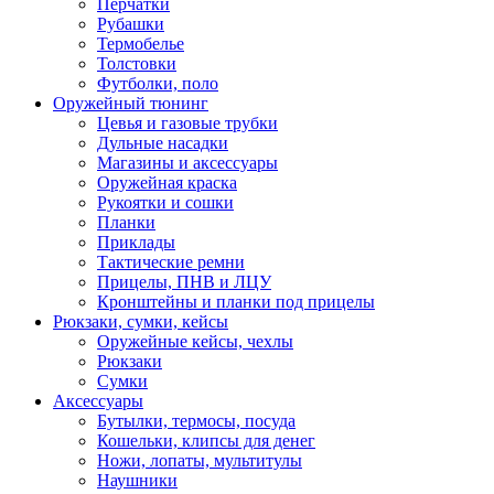
Перчатки
Рубашки
Термобелье
Толстовки
Футболки, поло
Оружейный тюнинг
Цевья и газовые трубки
Дульные насадки
Магазины и аксессуары
Оружейная краска
Рукоятки и сошки
Планки
Приклады
Тактические ремни
Прицелы, ПНВ и ЛЦУ
Кронштейны и планки под прицелы
Рюкзаки, сумки, кейсы
Оружейные кейсы, чехлы
Рюкзаки
Сумки
Аксессуары
Бутылки, термосы, посуда
Кошельки, клипсы для денег
Ножи, лопаты, мультитулы
Наушники