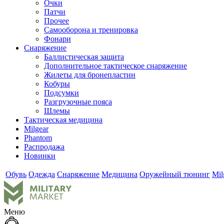
Очки
Патчи
Прочее
Самооборона и тренировка
Фонари
Снаряжение
Баллистическая защита
Дополнительное тактическое снаряжение
Жилеты для бронепластин
Кобуры
Подсумки
Разгрузочные пояса
Шлемы
Тактическая медицина
Milgear
Phantom
Распродажа
Новинки
Обувь
Одежда
Снаряжение
Медицина
Оружейный тюнинг
Mil
Меню