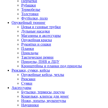
Перчатки
Рубашки
Термобелье
Толстовки
Футболки, поло
Оружейный тюнинг
Цевья и газовые трубки
Дульные насадки
Магазины и аксессуары
Оружейная краска
Рукоятки и сошки
Планки
Приклады
Тактические ремни
Прицелы, ПНВ и ЛЦУ
Кронштейны и планки под прицелы
Рюкзаки, сумки, кейсы
Оружейные кейсы, чехлы
Рюкзаки
Сумки
Аксессуары
Бутылки, термосы, посуда
Кошельки, клипсы для денег
Ножи, лопаты, мультитулы
Наушники