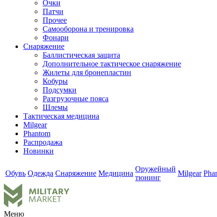
Очки
Патчи
Прочее
Самооборона и тренировка
Фонари
Снаряжение
Баллистическая защита
Дополнительное тактическое снаряжение
Жилеты для бронепластин
Кобуры
Подсумки
Разгрузочные пояса
Шлемы
Тактическая медицина
Milgear
Phantom
Распродажа
Новинки
Оружейный
Обувь
Одежда
Снаряжение
Медицина
Milgear
Pha
тюнинг
Меню