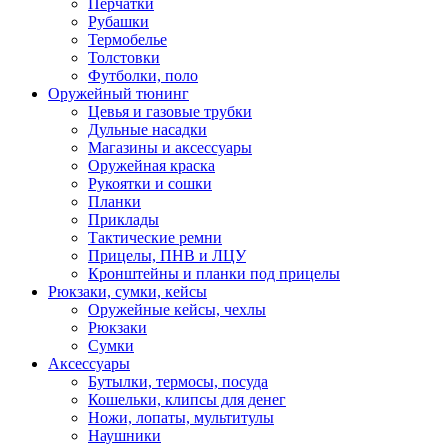
Перчатки
Рубашки
Термобелье
Толстовки
Футболки, поло
Оружейный тюнинг
Цевья и газовые трубки
Дульные насадки
Магазины и аксессуары
Оружейная краска
Рукоятки и сошки
Планки
Приклады
Тактические ремни
Прицелы, ПНВ и ЛЦУ
Кронштейны и планки под прицелы
Рюкзаки, сумки, кейсы
Оружейные кейсы, чехлы
Рюкзаки
Сумки
Аксессуары
Бутылки, термосы, посуда
Кошельки, клипсы для денег
Ножи, лопаты, мультитулы
Наушники