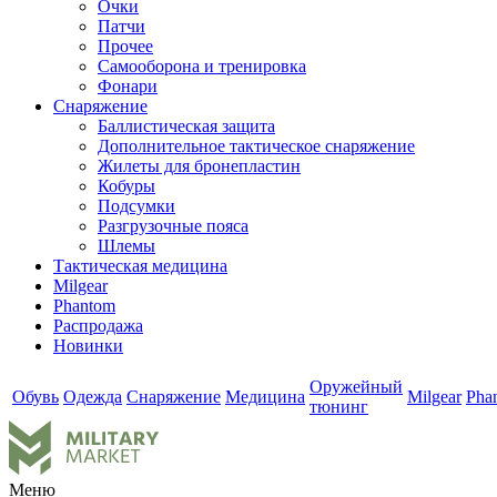
Очки
Патчи
Прочее
Самооборона и тренировка
Фонари
Снаряжение
Баллистическая защита
Дополнительное тактическое снаряжение
Жилеты для бронепластин
Кобуры
Подсумки
Разгрузочные пояса
Шлемы
Тактическая медицина
Milgear
Phantom
Распродажа
Новинки
Оружейный
Обувь
Одежда
Снаряжение
Медицина
Milgear
Pha
тюнинг
Меню