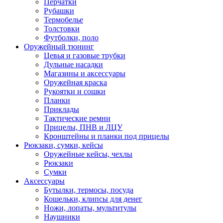
Перчатки
Рубашки
Термобелье
Толстовки
Футболки, поло
Оружейный тюнинг
Цевья и газовые трубки
Дульные насадки
Магазины и аксессуары
Оружейная краска
Рукоятки и сошки
Планки
Приклады
Тактические ремни
Прицелы, ПНВ и ЛЦУ
Кронштейны и планки под прицелы
Рюкзаки, сумки, кейсы
Оружейные кейсы, чехлы
Рюкзаки
Сумки
Аксессуары
Бутылки, термосы, посуда
Кошельки, клипсы для денег
Ножи, лопаты, мультитулы
Наушники