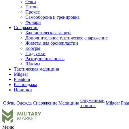
Очки
Патчи
Прочее
Самооборона и тренировка
Фонари
Снаряжение
Баллистическая защита
Дополнительное тактическое снаряжение
Жилеты для бронепластин
Кобуры
Подсумки
Разгрузочные пояса
Шлемы
Тактическая медицина
Milgear
Phantom
Распродажа
Новинки
Оружейный
Обувь
Одежда
Снаряжение
Медицина
Milgear
Pha
тюнинг
Меню