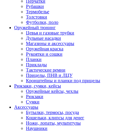
Перчатки
Рубашки
Термобелье
Толстовки
Футболки, поло
Оружейный тюнинг
Цевья и газовые трубки
Дульные насадки
Магазины и аксессуары
Оружейная краска
Рукоятки и сошки
Планки
Приклады
Тактические ремни
Прицелы, ПНВ и ЛЦУ
Кронштейны и планки под прицелы
Рюкзаки, сумки, кейсы
Оружейные кейсы, чехлы
Рюкзаки
Сумки
Аксессуары
Бутылки, термосы, посуда
Кошельки, клипсы для денег
Ножи, лопаты, мультитулы
Наушники