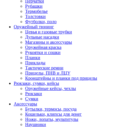
Перчатки
Рубашки
Термобелье
Толстовки
Футболки, поло
Оружейный тюнинг
Цевья и газовые трубки
Дульные насадки
Магазины и аксессуары
Оружейная краска
Рукоятки и сошки
Планки
Приклады
Тактические ремни
Прицелы, ПНВ и ЛЦУ
Кронштейны и планки под прицелы
Рюкзаки, сумки, кейсы
Оружейные кейсы, чехлы
Рюкзаки
Сумки
Аксессуары
Бутылки, термосы, посуда
Кошельки, клипсы для денег
Ножи, лопаты, мультитулы
Наушники