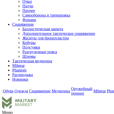
Очки
Патчи
Прочее
Самооборона и тренировка
Фонари
Снаряжение
Баллистическая защита
Дополнительное тактическое снаряжение
Жилеты для бронепластин
Кобуры
Подсумки
Разгрузочные пояса
Шлемы
Тактическая медицина
Milgear
Phantom
Распродажа
Новинки
Оружейный
Обувь
Одежда
Снаряжение
Медицина
Milgear
Pha
тюнинг
Меню