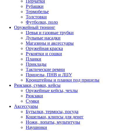
Перчатки
Рубашки
Термобелье
Толстовки
Футболки, поло
Оружейный тюнинг
Цевья и газовые трубки
Дульные насадки
Магазины и аксессуары
Оружейная краска
Рукоятки и сошки
Планки
Приклады
Тактические ремни
Прицелы, ПНВ и ЛЦУ
Кронштейны и планки под прицелы
Рюкзаки, сумки, кейсы
Оружейные кейсы, чехлы
Рюкзаки
Сумки
Аксессуары
Бутылки, термосы, посуда
Кошельки, клипсы для денег
Ножи, лопаты, мультитулы
Наушники