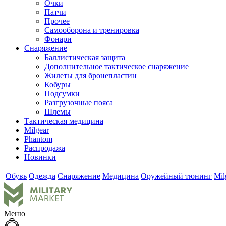
Очки
Патчи
Прочее
Самооборона и тренировка
Фонари
Снаряжение
Баллистическая защита
Дополнительное тактическое снаряжение
Жилеты для бронепластин
Кобуры
Подсумки
Разгрузочные пояса
Шлемы
Тактическая медицина
Milgear
Phantom
Распродажа
Новинки
Обувь
Одежда
Снаряжение
Медицина
Оружейный тюнинг
Mil
Меню