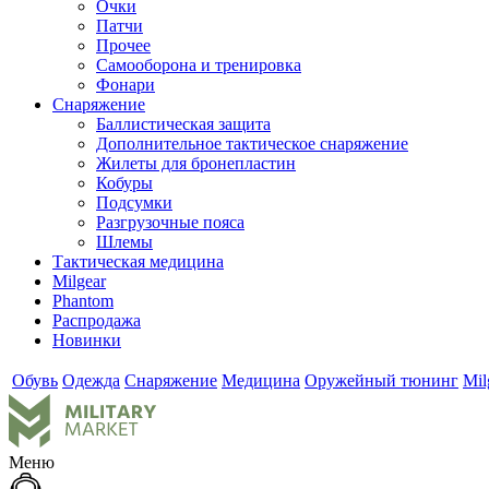
Очки
Патчи
Прочее
Самооборона и тренировка
Фонари
Снаряжение
Баллистическая защита
Дополнительное тактическое снаряжение
Жилеты для бронепластин
Кобуры
Подсумки
Разгрузочные пояса
Шлемы
Тактическая медицина
Milgear
Phantom
Распродажа
Новинки
Обувь
Одежда
Снаряжение
Медицина
Оружейный тюнинг
Mil
Меню