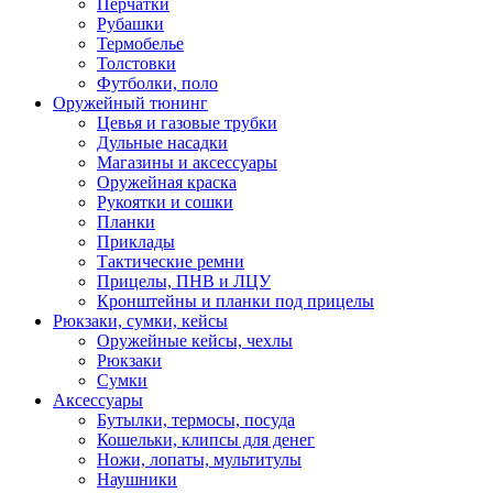
Перчатки
Рубашки
Термобелье
Толстовки
Футболки, поло
Оружейный тюнинг
Цевья и газовые трубки
Дульные насадки
Магазины и аксессуары
Оружейная краска
Рукоятки и сошки
Планки
Приклады
Тактические ремни
Прицелы, ПНВ и ЛЦУ
Кронштейны и планки под прицелы
Рюкзаки, сумки, кейсы
Оружейные кейсы, чехлы
Рюкзаки
Сумки
Аксессуары
Бутылки, термосы, посуда
Кошельки, клипсы для денег
Ножи, лопаты, мультитулы
Наушники