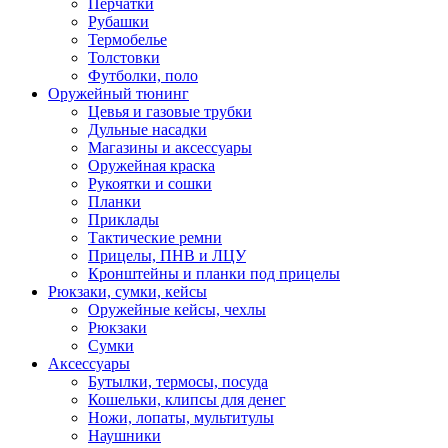
Перчатки
Рубашки
Термобелье
Толстовки
Футболки, поло
Оружейный тюнинг
Цевья и газовые трубки
Дульные насадки
Магазины и аксессуары
Оружейная краска
Рукоятки и сошки
Планки
Приклады
Тактические ремни
Прицелы, ПНВ и ЛЦУ
Кронштейны и планки под прицелы
Рюкзаки, сумки, кейсы
Оружейные кейсы, чехлы
Рюкзаки
Сумки
Аксессуары
Бутылки, термосы, посуда
Кошельки, клипсы для денег
Ножи, лопаты, мультитулы
Наушники