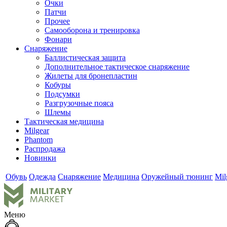
Очки
Патчи
Прочее
Самооборона и тренировка
Фонари
Снаряжение
Баллистическая защита
Дополнительное тактическое снаряжение
Жилеты для бронепластин
Кобуры
Подсумки
Разгрузочные пояса
Шлемы
Тактическая медицина
Milgear
Phantom
Распродажа
Новинки
Обувь
Одежда
Снаряжение
Медицина
Оружейный тюнинг
Mil
Меню