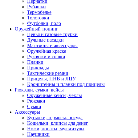
Перчатки
Рубашки
Термобелье
Толстовки
Футболки, поло
Оружейный тюнинг
Цевья и газовые трубки
Дульные насадки
Магазины и аксессуары
Оружейная краска
Рукоятки и сошки
Планки
Приклады
Тактические ремни
Прицелы, ПНВ и ЛЦУ
Кронштейны и планки под прицелы
Рюкзаки, сумки, кейсы
Оружейные кейсы, чехлы
Рюкзаки
Сумки
Аксессуары
Бутылки, термосы, посуда
Кошельки, клипсы для денег
Ножи, лопаты, мультитулы
Наушники