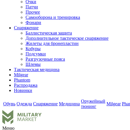
Очки
Патчи
Прочее
Самооборона и тренировка
Фонари
Снаряжение
Баллистическая защита
Дополнительное тактическое снаряжение
Жилеты для бронепластин
Кобуры
Подсумки
Разгрузочные пояса
Шлемы
Тактическая медицина
Milgear
Phantom
Распродажа
Новинки
Оружейный
Обувь
Одежда
Снаряжение
Медицина
Milgear
Pha
тюнинг
Меню