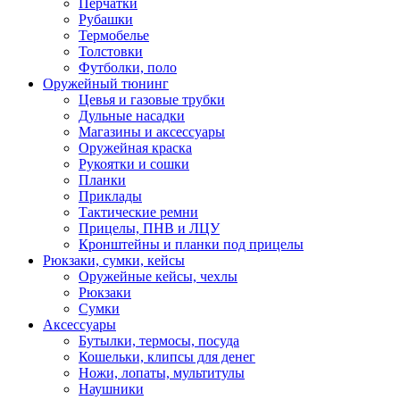
Перчатки
Рубашки
Термобелье
Толстовки
Футболки, поло
Оружейный тюнинг
Цевья и газовые трубки
Дульные насадки
Магазины и аксессуары
Оружейная краска
Рукоятки и сошки
Планки
Приклады
Тактические ремни
Прицелы, ПНВ и ЛЦУ
Кронштейны и планки под прицелы
Рюкзаки, сумки, кейсы
Оружейные кейсы, чехлы
Рюкзаки
Сумки
Аксессуары
Бутылки, термосы, посуда
Кошельки, клипсы для денег
Ножи, лопаты, мультитулы
Наушники