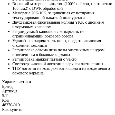
Внешний материал рип-стоп (100% нейлон, плотностью
105 г/м2) с DWR обработкой
Мембрана 20К/10К, защищённая от истирания
текстурированной накаткой полиуретана
Двухзамковая фронтальная молния YKK с двойным
штормовым клапаном
Регулируемый капюшон с козырьком, не
ограничивающий бокового обзора
Удлинённая задняя часть полы, предотвращающая
оголение поясницы
Регулировка объёма низа полы эластичным шнуром,
выведенным в боковые карманы
Регулировка манжет патами с Velcro
Светоотражающий логотип в верхней части спины
ТПУ логотип на козырьке капюшона и на входе левого
бокового кармана.
Характеристики
Бренд
Артикул
5.11
Код
48370-019
Как купить