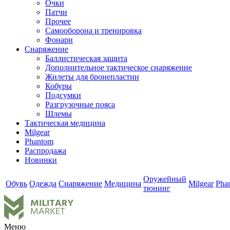
Очки
Патчи
Прочее
Самооборона и тренировка
Фонари
Снаряжение
Баллистическая защита
Дополнительное тактическое снаряжение
Жилеты для бронепластин
Кобуры
Подсумки
Разгрузочные пояса
Шлемы
Тактическая медицина
Milgear
Phantom
Распродажа
Новинки
Оружейный
Обувь
Одежда
Снаряжение
Медицина
Milgear
Pha
тюнинг
Меню