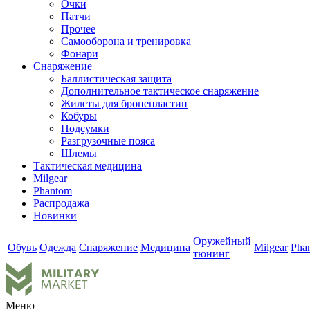
Очки
Патчи
Прочее
Самооборона и тренировка
Фонари
Снаряжение
Баллистическая защита
Дополнительное тактическое снаряжение
Жилеты для бронепластин
Кобуры
Подсумки
Разгрузочные пояса
Шлемы
Тактическая медицина
Milgear
Phantom
Распродажа
Новинки
Оружейный
Обувь
Одежда
Снаряжение
Медицина
Milgear
Pha
тюнинг
Меню