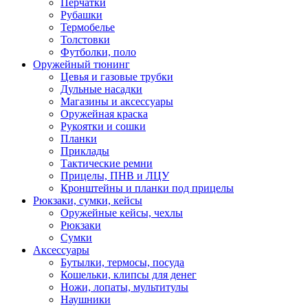
Перчатки
Рубашки
Термобелье
Толстовки
Футболки, поло
Оружейный тюнинг
Цевья и газовые трубки
Дульные насадки
Магазины и аксессуары
Оружейная краска
Рукоятки и сошки
Планки
Приклады
Тактические ремни
Прицелы, ПНВ и ЛЦУ
Кронштейны и планки под прицелы
Рюкзаки, сумки, кейсы
Оружейные кейсы, чехлы
Рюкзаки
Сумки
Аксессуары
Бутылки, термосы, посуда
Кошельки, клипсы для денег
Ножи, лопаты, мультитулы
Наушники