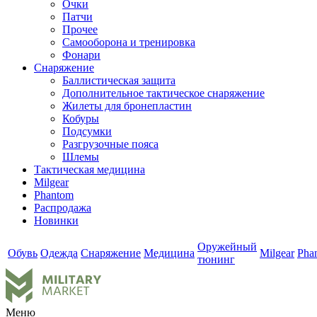
Очки
Патчи
Прочее
Самооборона и тренировка
Фонари
Снаряжение
Баллистическая защита
Дополнительное тактическое снаряжение
Жилеты для бронепластин
Кобуры
Подсумки
Разгрузочные пояса
Шлемы
Тактическая медицина
Milgear
Phantom
Распродажа
Новинки
Оружейный
Обувь
Одежда
Снаряжение
Медицина
Milgear
Pha
тюнинг
Меню