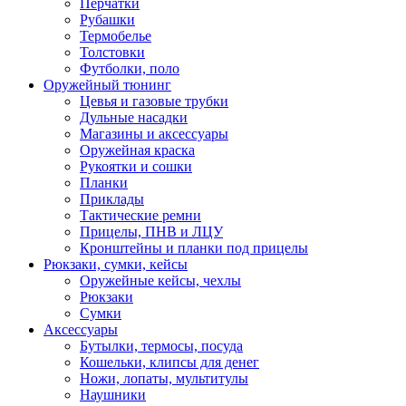
Перчатки
Рубашки
Термобелье
Толстовки
Футболки, поло
Оружейный тюнинг
Цевья и газовые трубки
Дульные насадки
Магазины и аксессуары
Оружейная краска
Рукоятки и сошки
Планки
Приклады
Тактические ремни
Прицелы, ПНВ и ЛЦУ
Кронштейны и планки под прицелы
Рюкзаки, сумки, кейсы
Оружейные кейсы, чехлы
Рюкзаки
Сумки
Аксессуары
Бутылки, термосы, посуда
Кошельки, клипсы для денег
Ножи, лопаты, мультитулы
Наушники