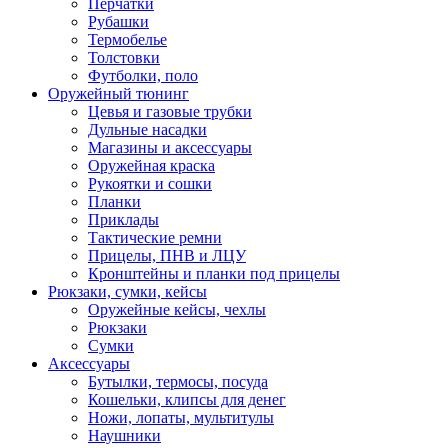
Перчатки
Рубашки
Термобелье
Толстовки
Футболки, поло
Оружейный тюнинг
Цевья и газовые трубки
Дульные насадки
Магазины и аксессуары
Оружейная краска
Рукоятки и сошки
Планки
Приклады
Тактические ремни
Прицелы, ПНВ и ЛЦУ
Кронштейны и планки под прицелы
Рюкзаки, сумки, кейсы
Оружейные кейсы, чехлы
Рюкзаки
Сумки
Аксессуары
Бутылки, термосы, посуда
Кошельки, клипсы для денег
Ножи, лопаты, мультитулы
Наушники