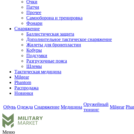
Очки
Патчи
Прочее
Самооборона и тренировка
Фонари
Снаряжение
Баллистическая защита
Дополнительное тактическое снаряжение
Жилеты для бронепластин
Кобуры
Подсумки
Разгрузочные пояса
Шлемы
Тактическая медицина
Milgear
Phantom
Распродажа
Новинки
Оружейный
Обувь
Одежда
Снаряжение
Медицина
Milgear
Pha
тюнинг
Меню