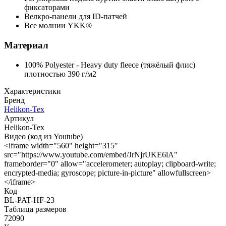
фиксаторами
Велкро-панели для ID-патчей
Все молнии YKK®
Материал
100% Polyester - Heavy duty fleece (тяжёлый флис)
плотностью 390 г/м2
Характеристики
Бренд
Helikon-Tex
Артикул
Helikon-Tex
Видео (код из Youtube)
<iframe width="560" height="315"
src="https://www.youtube.com/embed/JrNjrUKE6lA"
frameborder="0" allow="accelerometer; autoplay; clipboard-write;
encrypted-media; gyroscope; picture-in-picture" allowfullscreen>
</iframe>
Код
BL-PAT-HF-23
Таблица размеров
72090