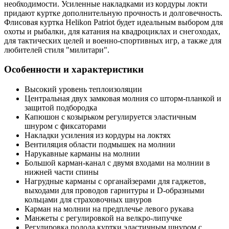
необходимости. Усиленные накладками из кордуры локти
придают куртке дополнительную прочность и долговечность.
Флисовая куртка Helikon Patriot будет идеальным выбором для
охоты и рыбалки, для катания на квадроциклах и снегоходах,
для тактических целей и военно-спортивных игр, а также для
любителей стиля "милитари".
Особенности и характеристики
Высокий уровень теплоизоляции
Центральная двух замковая молния со шторм-планкой и
защитой подбородка
Капюшон с козырьком регулируется эластичным
шнуром с фиксаторами
Накладки усиления из кордуры на локтях
Вентиляция области подмышек на молнии
Нарукавные карманы на молнии
Большой карман-канал с двумя входами на молнии в
нижней части спины
Нагрудные карманы с органайзерами для гаджетов,
выходами для проводов гарнитуры и D-образными
кольцами для страховочных шнуров
Карман на молнии на предплечье левого рукава
Манжеты с регулировкой на велкро-липучке
Регулировка подола куртки эластичным шнуром с