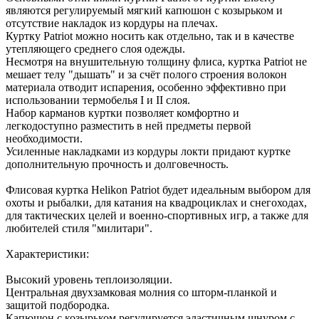
являются регулируемый мягкий капюшон с козырьком и
отсутствие накладок из кордуры на плечах.
Куртку Patriot можно носить как отдельно, так и в качестве
утепляющего среднего слоя одежды.
Несмотря на внушительную толщину флиса, куртка Patriot не
мешает телу "дышать" и за счёт полого строения волокон
материала отводит испарения, особенно эффективно при
использовании термобелья I и II слоя.
Набор карманов куртки позволяет комфортно и
легкодоступно разместить в ней предметы первой
необходимости.
Усиленные накладками из кордуры локти придают куртке
дополнительную прочность и долговечность.
Флисовая куртка Helikon Patriot будет идеальным выбором для
охоты и рыбалки, для катания на квадроциклах и снегоходах,
для тактических целей и военно-спортивных игр, а также для
любителей стиля "милитари".
Характеристики:
Высокий уровень теплоизоляции.
Центральная двухзамковая молния со шторм-планкой и
защитой подбородка.
Капюшон с козырьком регулируется эластичным шнуром с