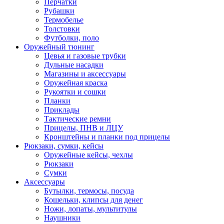
Перчатки
Рубашки
Термобелье
Толстовки
Футболки, поло
Оружейный тюнинг
Цевья и газовые трубки
Дульные насадки
Магазины и аксессуары
Оружейная краска
Рукоятки и сошки
Планки
Приклады
Тактические ремни
Прицелы, ПНВ и ЛЦУ
Кронштейны и планки под прицелы
Рюкзаки, сумки, кейсы
Оружейные кейсы, чехлы
Рюкзаки
Сумки
Аксессуары
Бутылки, термосы, посуда
Кошельки, клипсы для денег
Ножи, лопаты, мультитулы
Наушники