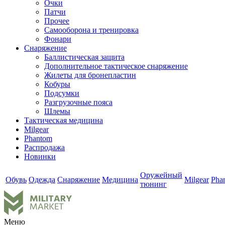
Очки
Патчи
Прочее
Самооборона и тренировка
Фонари
Снаряжение
Баллистическая защита
Дополнительное тактическое снаряжение
Жилеты для бронепластин
Кобуры
Подсумки
Разгрузочные пояса
Шлемы
Тактическая медицина
Milgear
Phantom
Распродажа
Новинки
Оружейный
Обувь
Одежда
Снаряжение
Медицина
Milgear
Pha
тюнинг
Меню