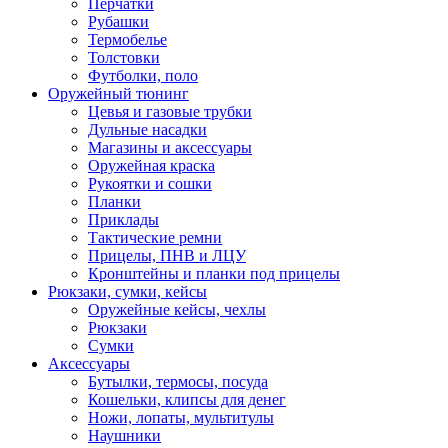
Перчатки
Рубашки
Термобелье
Толстовки
Футболки, поло
Оружейный тюнинг
Цевья и газовые трубки
Дульные насадки
Магазины и аксессуары
Оружейная краска
Рукоятки и сошки
Планки
Приклады
Тактические ремни
Прицелы, ПНВ и ЛЦУ
Кронштейны и планки под прицелы
Рюкзаки, сумки, кейсы
Оружейные кейсы, чехлы
Рюкзаки
Сумки
Аксессуары
Бутылки, термосы, посуда
Кошельки, клипсы для денег
Ножи, лопаты, мультитулы
Наушники