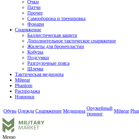
Очки
Патчи
Прочее
Самооборона и тренировка
Фонари
Снаряжение
Баллистическая защита
Дополнительное тактическое снаряжение
Жилеты для бронепластин
Кобуры
Подсумки
Разгрузочные пояса
Шлемы
Тактическая медицина
Milgear
Phantom
Распродажа
Новинки
Оружейный
Обувь
Одежда
Снаряжение
Медицина
Milgear
Pha
тюнинг
Меню