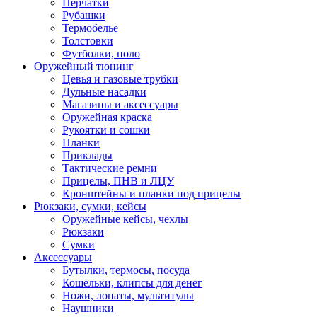
Перчатки
Рубашки
Термобелье
Толстовки
Футболки, поло
Оружейный тюнинг
Цевья и газовые трубки
Дульные насадки
Магазины и аксессуары
Оружейная краска
Рукоятки и сошки
Планки
Приклады
Тактические ремни
Прицелы, ПНВ и ЛЦУ
Кронштейны и планки под прицелы
Рюкзаки, сумки, кейсы
Оружейные кейсы, чехлы
Рюкзаки
Сумки
Аксессуары
Бутылки, термосы, посуда
Кошельки, клипсы для денег
Ножи, лопаты, мультитулы
Наушники