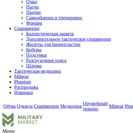
Очки
Патчи
Прочее
Самооборона и тренировка
Фонари
Снаряжение
Баллистическая защита
Дополнительное тактическое снаряжение
Жилеты для бронепластин
Кобуры
Подсумки
Разгрузочные пояса
Шлемы
Тактическая медицина
Milgear
Phantom
Распродажа
Новинки
Оружейный
Обувь
Одежда
Снаряжение
Медицина
Milgear
Pha
тюнинг
Меню