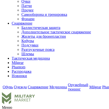
Очки
Патчи
Прочее
Самооборона и тренировка
Фонари
Снаряжение
Баллистическая защита
Дополнительное тактическое снаряжение
Жилеты для бронепластин
Кобуры
Подсумки
Разгрузочные пояса
Шлемы
Тактическая медицина
Milgear
Phantom
Распродажа
Новинки
Оружейный
Обувь
Одежда
Снаряжение
Медицина
Milgear
Pha
тюнинг
Меню