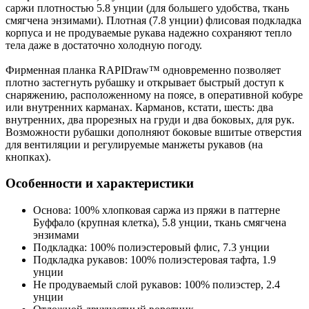
саржи плотностью 5.8 унции (для большего удобства, ткань
смягчена энзимами). Плотная (7.8 унции) флисовая подкладка
корпуса и не продуваемые рукава надежно сохраняют тепло
тела даже в достаточно холодную погоду.
Фирменная планка RAPIDraw™ одновременно позволяет
плотно застегнуть рубашку и открывает быстрый доступ к
снаряжению, расположенному на поясе, в оперативной кобуре
или внутренних карманах. Карманов, кстати, шесть: два
внутренних, два прорезных на груди и два боковых, для рук.
Возможности рубашки дополняют боковые вшитые отверстия
для вентиляции и регулируемые манжеты рукавов (на
кнопках).
Особенности и характеристики
Основа: 100% хлопковая саржа из пряжи в паттерне
Буффало (крупная клетка), 5.8 унции, ткань смягчена
энзимами
Подкладка: 100% полиэстеровый флис, 7.3 унции
Подкладка рукавов: 100% полиэстеровая тафта, 1.9
унции
Не продуваемый слой рукавов: 100% полиэстер, 2.4
унции