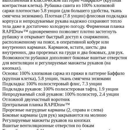
выполненная в классическом паттерне «баффало» (крупная
контрастная клетка). Рубашка сшита из 100% хлопковой
саржи плотностью 5.8 унции (для большего удобства, ткань
смягчена энзимами). Плотная (7.8 унции) флисовая подкладка
корпуса и непродуваемые рукава надежно сохраняют тепло
тела даже в достаточно холодную погоду. Фирменная планка
RAPIDraw™ одновременно позволяет плотно застегнуть
рубашку и открывает быстрый доступ к снаряжению,
расположенному на поясе, в оперативной кобуре или
внутренних карманах. Карманов, кстати, шесть: два
внутренних, два прорезных на груди и два боковых, для рук.
Возможности рубашки дополняют боковые вшитые отверстия
для вентиляции и регулируемые манжеты рукавов (на
кнопках).
Основа: 100% хлопковая саржа из пряжи в паттерне Баффало
(крупная клетка), 5.8 унции, ткань смягчена энзимами
Подкладка: 100% полиэстеровый флис, 7.3 унции
Подкладка рукавов: 100% полиэстеровая тафта, 1.9 унции
Непродуваемый слой рукавов: 100% полиэстер, 2.4 унции
Отложной двухчастный воротник
Центральная планка RAPIDraw™
Прорезные нагрудные карманы (2, справа и слева)
Боковые карманы (для рук) закрываются на молнию
Регулируемые манжеты рукавов на кнопках
Вшитые вентиляционные отверстия по бокам