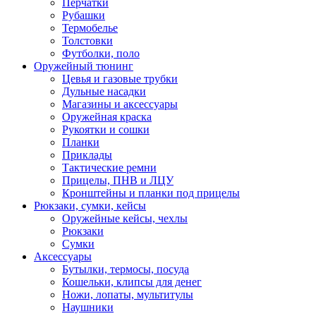
Перчатки
Рубашки
Термобелье
Толстовки
Футболки, поло
Оружейный тюнинг
Цевья и газовые трубки
Дульные насадки
Магазины и аксессуары
Оружейная краска
Рукоятки и сошки
Планки
Приклады
Тактические ремни
Прицелы, ПНВ и ЛЦУ
Кронштейны и планки под прицелы
Рюкзаки, сумки, кейсы
Оружейные кейсы, чехлы
Рюкзаки
Сумки
Аксессуары
Бутылки, термосы, посуда
Кошельки, клипсы для денег
Ножи, лопаты, мультитулы
Наушники