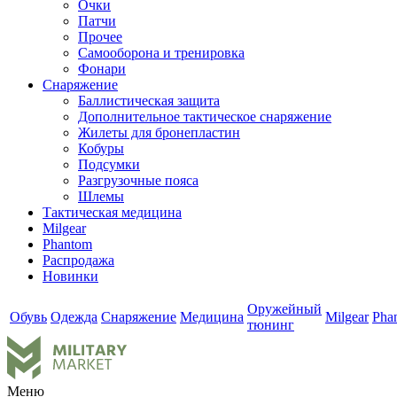
Очки
Патчи
Прочее
Самооборона и тренировка
Фонари
Снаряжение
Баллистическая защита
Дополнительное тактическое снаряжение
Жилеты для бронепластин
Кобуры
Подсумки
Разгрузочные пояса
Шлемы
Тактическая медицина
Milgear
Phantom
Распродажа
Новинки
Оружейный
Обувь
Одежда
Снаряжение
Медицина
Milgear
Pha
тюнинг
Меню