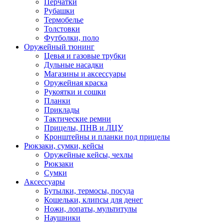
Перчатки
Рубашки
Термобелье
Толстовки
Футболки, поло
Оружейный тюнинг
Цевья и газовые трубки
Дульные насадки
Магазины и аксессуары
Оружейная краска
Рукоятки и сошки
Планки
Приклады
Тактические ремни
Прицелы, ПНВ и ЛЦУ
Кронштейны и планки под прицелы
Рюкзаки, сумки, кейсы
Оружейные кейсы, чехлы
Рюкзаки
Сумки
Аксессуары
Бутылки, термосы, посуда
Кошельки, клипсы для денег
Ножи, лопаты, мультитулы
Наушники