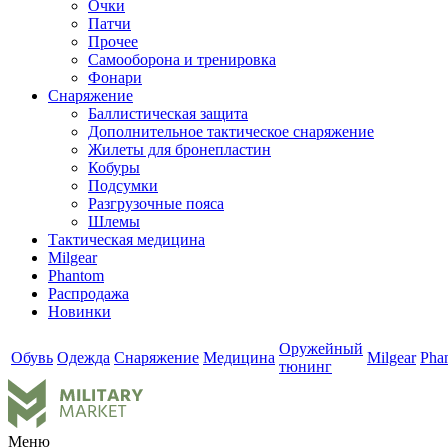
Очки
Патчи
Прочее
Самооборона и тренировка
Фонари
Снаряжение
Баллистическая защита
Дополнительное тактическое снаряжение
Жилеты для бронепластин
Кобуры
Подсумки
Разгрузочные пояса
Шлемы
Тактическая медицина
Milgear
Phantom
Распродажа
Новинки
Оружейный
Обувь
Одежда
Снаряжение
Медицина
Milgear
Pha
тюнинг
Меню