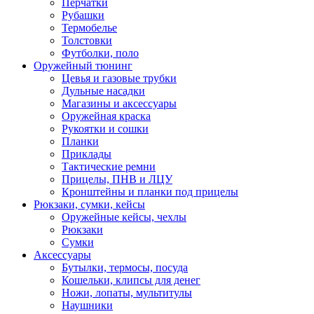
Перчатки
Рубашки
Термобелье
Толстовки
Футболки, поло
Оружейный тюнинг
Цевья и газовые трубки
Дульные насадки
Магазины и аксессуары
Оружейная краска
Рукоятки и сошки
Планки
Приклады
Тактические ремни
Прицелы, ПНВ и ЛЦУ
Кронштейны и планки под прицелы
Рюкзаки, сумки, кейсы
Оружейные кейсы, чехлы
Рюкзаки
Сумки
Аксессуары
Бутылки, термосы, посуда
Кошельки, клипсы для денег
Ножи, лопаты, мультитулы
Наушники