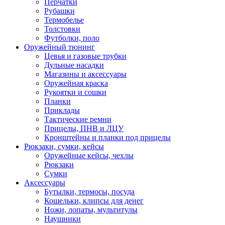
Перчатки
Рубашки
Термобелье
Толстовки
Футболки, поло
Оружейный тюнинг
Цевья и газовые трубки
Дульные насадки
Магазины и аксессуары
Оружейная краска
Рукоятки и сошки
Планки
Приклады
Тактические ремни
Прицелы, ПНВ и ЛЦУ
Кронштейны и планки под прицелы
Рюкзаки, сумки, кейсы
Оружейные кейсы, чехлы
Рюкзаки
Сумки
Аксессуары
Бутылки, термосы, посуда
Кошельки, клипсы для денег
Ножи, лопаты, мультитулы
Наушники