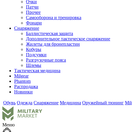
Очки
Патчи
Прочее
Самооборона и тренировка
Фонари
Снаряжение
Баллистическая защита
Дополнительное тактическое снаряжение
Жилеты для бронепластин
Кобуры
Подсумки
Разгрузочные пояса
Шлемы
Тактическая медицина
Milgear
Phantom
Распродажа
Новинки
Обувь
Одежда
Снаряжение
Медицина
Оружейный тюнинг
Mil
Меню