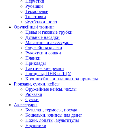
Перчатки
Рубашки
Термобелье
Толстовки
Футболки, поло
Оружейный тюнинг
Цевья и газовые трубки
Дульные насадки
Магазины и аксессуары
Оружейная краска
Рукоятки и сошки
Планки
Приклады
Тактические ремни
Прицелы, ПНВ и ЛЦУ
Кронштейны и планки под прицелы
Рюкзаки, сумки, кейсы
Оружейные кейсы, чехлы
Рюкзаки
Сумки
Аксессуары
Бутылки, термосы, посуда
Кошельки, клипсы для денег
Ножи, лопаты, мультитулы
Наушники