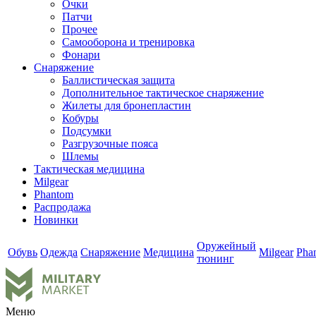
Очки
Патчи
Прочее
Самооборона и тренировка
Фонари
Снаряжение
Баллистическая защита
Дополнительное тактическое снаряжение
Жилеты для бронепластин
Кобуры
Подсумки
Разгрузочные пояса
Шлемы
Тактическая медицина
Milgear
Phantom
Распродажа
Новинки
Оружейный
Обувь
Одежда
Снаряжение
Медицина
Milgear
Pha
тюнинг
Меню